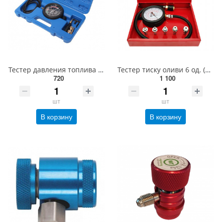
Тестер давления топлива и вакуума в наборе с резьбовыми адаптерами (9 предметов) в кейсе ROCKFORCE R
Тестер тиску оливи 6 од. (ХЗСО) FPTK0301
720
1 100
шт
шт
В корзину
В корзину