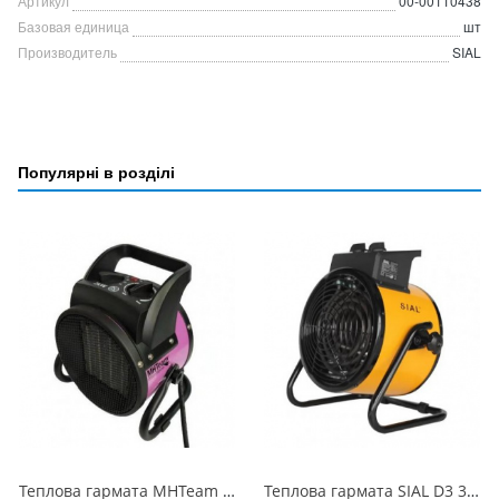
Артикул
00-00110438
Базовая единица
шт
Производитель
SIAL
Популярні в розділі
Теплова гармата MHTeam EH6-02 VIOLET 2 кВт 230 В(175100107)
Теплова гармата SIAL D3 3 кВт(332302531)