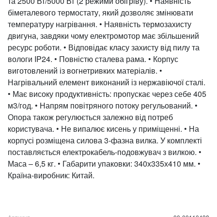
та 2500 Вт/5000 Вт (2 режими обігріву). • Наявність
біметалевого термостату, який дозволяє змінювати
температуру нагрівання. • Наявність термозахисту
двигуна, завдяки чому електромотор має збільшений
ресурс роботи. • Відповідає класу захисту від пилу та
вологи IP24. • Повністю сталева рама. • Корпус
виготовлений із вогнетривких матеріалів. •
Нагрівальний елемент виконаний із нержавіючої сталі.
• Має високу продуктивність: пропускає через себе 405
м3/год. • Напрям повітряного потоку регульований. •
Опора також регулюється залежно від потреб
користувача. • Не випалює кисень у приміщенні. • На
корпусі розміщена силова 3-фазна вилка. У комплекті
поставляється електрокабель-подовжувач з вилкою. •
Маса – 6,5 кг. • Габарити упаковки: 340х335х410 мм. •
Країна-виробник: Китай.