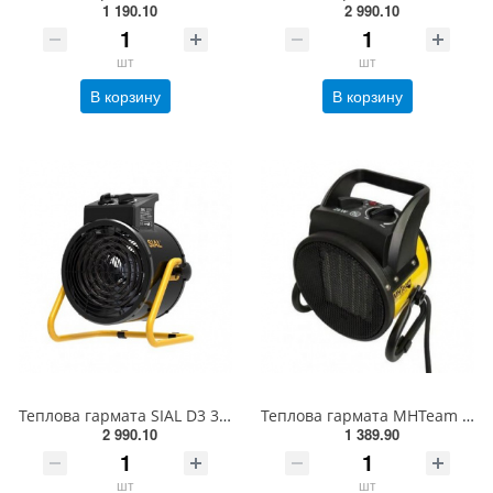
1 190.10
2 990.10
шт
шт
В корзину
В корзину
Теплова гармата SIAL D3 3 кВт чорна(332302532)
Теплова гармата MHTeam EH6-02 YELLOW 2 кВт 230 В(175100106)
2 990.10
1 389.90
шт
шт