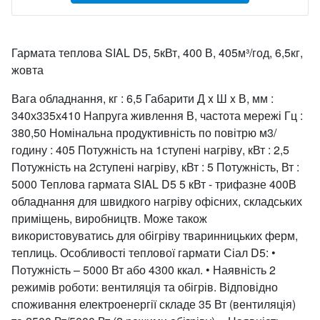
Гармата теплова SIAL D5, 5кВт, 400 В, 405м³/год, 6,5кг,
жовта
Вага обладнання, кг : 6,5 Габарити Д x Ш x В, мм :
340х335х410 Напруга живлення В, частота мережі Гц :
380,50 Номінальна продуктивність по повітрю м3/
годину : 405 Потужність на 1ступені нагріву, кВт : 2,5
Потужність на 2ступені нагріву, кВт : 5 Потужність, Вт :
5000 Теплова гармата SIAL D5 5 кВт - трифазне 400В
обладнання для швидкого нагріву офісних, складських
приміщень, виробництв. Може також
використовуватись для обігріву тваринницьких ферм,
теплиць. Особливості теплової гармати Сіал D5: •
Потужність – 5000 Вт або 4300 ккал. • Наявність 2
режимів роботи: вентиляція та обігрів. Відповідно
споживання електроенергії складе 35 Вт (вентиляція)