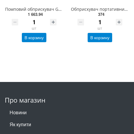
Помповий обприскувач GARDENA 1,25 л(11120-20.000.00)
Обприскувач портативний ручний Jacto НН-1.5, 1,5л, 0,365 кг (Jacto, 1240001)
1 663.94
374
шт
шт
В корзину
В корзину
Про магазин
Новини
Як купити