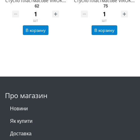
Стусло пластмасове VIROK (1,5") 212х42х44 мм [80] 10V840
Стусло пластмасове VIROK (2,0") 233х53х56 мм [50] 10V842
62
75
шт
шт
В корзину
В корзину
Про магазин
Новини
Як купити
Доставка