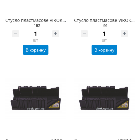
Стусло пластмасове VIROK (3,5") 295х80х70 мм [30] 10V844
Стусло пластмасове VIROK (2,5") 250х65х60 мм [50] 10V843
152
91
шт
шт
В корзину
В корзину