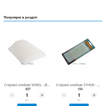
Популярні в розділі
Стержні клейові VOREL : Ø= 11 х 200 мм. прозорі уп. 50 шт. (1 кг) [10/480] 73300
Стержні клейові STHOR : Ø= 11 х 150 мм. прозорі уп. 12 шт. [20/60] 73271
627
154
шт
шт