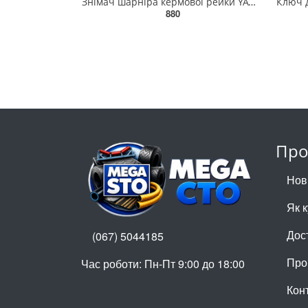
Знімач шарніра кермової рейки YATO Ø= 35-42 мм, квадратний привід- 1/2" [25] YT-06160
880
Про
Нов
Як 
Дос
(067) 5044185
Про
Час роботи: Пн-Пт 9:00 до 18:00
Кон