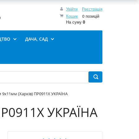
Увійти
Реєстрація
Кошик
0 позицій
0
На суму
0
ЦТВО
ДАЧА, САД
 9х11мм (Харків) ПР0911Х УКРАЇНА
ПР0911Х УКРАЇНА