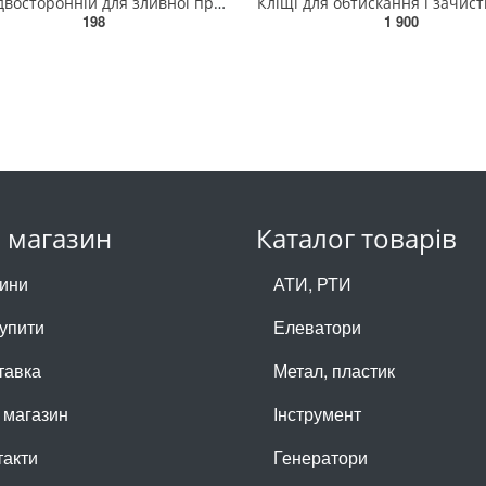
Ключ двосторонній для зливної пробки YATO : квадрат- 8 x 10 мм [6/36] YT-05995
198
1 900
 магазин
Каталог товарів
ини
АТИ, РТИ
купити
Елеватори
тавка
Метал, пластик
 магазин
Інструмент
такти
Генератори