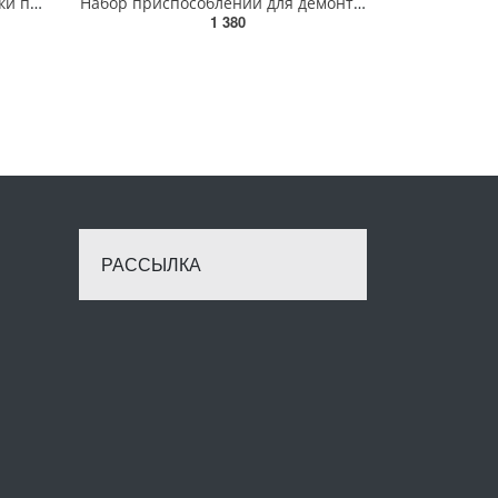
Кліщі для обтискання і зачистки проводів YATO, L=220 мм [5/30] YT-2250
Набор приспособлений для демонтажа водяного насоса 4 предмета (VAG 2.5 TDI) , в кейсе ROCKFORCE RF-4
1 380
РАССЫЛКА