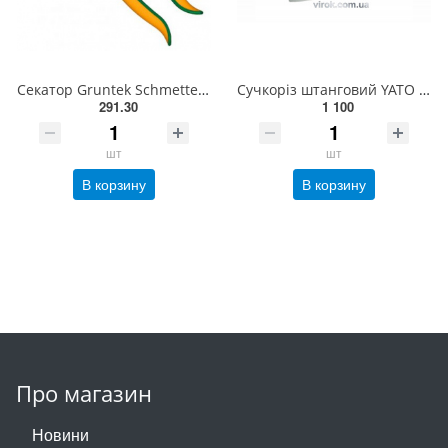
Секатор Gruntek Schmetterling 205 мм(295206186)
Сучкоріз штанговий YATO : ножівка, L= 325 мм [12] YT-8876
291.30
1 100
шт
шт
В корзину
В корзину
Про магазин
Новини