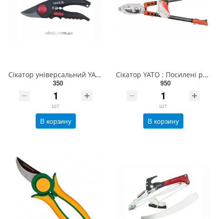
Сікатор універсальний YATO : Ø= 15 мм, L= 190 мм [12/72] YT-8811
Сікатор YATO : Посилені ручки , L= 700 мм, Ø= 35 мм [12] YT-8834
350
950
шт
шт
В корзину
В корзину