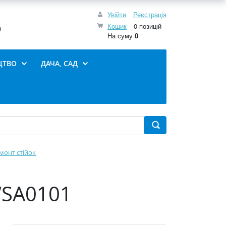
Увійти
Реєстрація
Кошик
0 позицій
0
На суму
0
ЦТВО
ДАЧА, САД
монт стійок
WSA0101