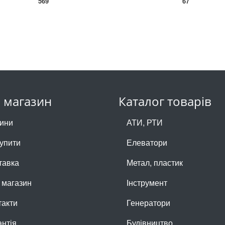
569
67
 магазин
Каталог товарів
ини
АТИ, РТИ
купити
Елеватори
тавка
Метал, пластик
 магазин
Інструмент
такти
Генератори
антія
Будівництво