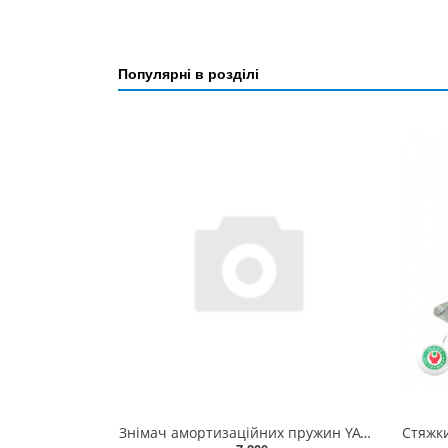
Популярні в розділі
Знімач амортизаційних пружин YATO до l=300 мм McPherson; заг. l=400 мм, макс. зусилля-1500 кг [1/24]