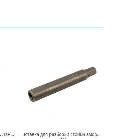
Ключ для зняття стійок Таврія, Ланос (Харків) СТТАВР
Вставка для разборки стойки амортизатора (Seat, Fiat, Citroen, Peugeot, Ford, Opel, Renault, JAP, PK