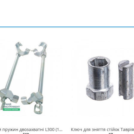
Стяжки пружин двозахватні L300 (1 різьба) CS300R1 ХЗСО