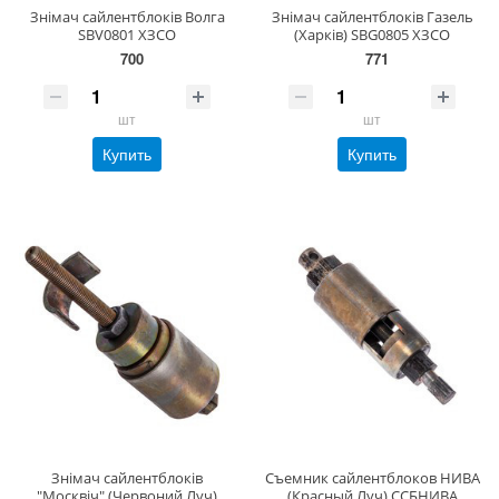
Знімач сайлентблоків Волга
Знімач сайлентблоків Газель
SBV0801 ХЗСО
(Харків) SBG0805 ХЗСО
700
771
шт
шт
Купить
Купить
Знімач сайлентблоків
Съемник сайлентблоков НИВА
"Москвіч" (Червоний Луч)
(Красный Луч) ССБНИВА