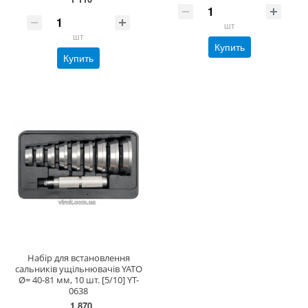
шт
шт
Купить
Купить
Набір для встановлення
сальників ущільнювачів YATO
Ø= 40-81 мм, 10 шт. [5/10] YT-
0638
1 870