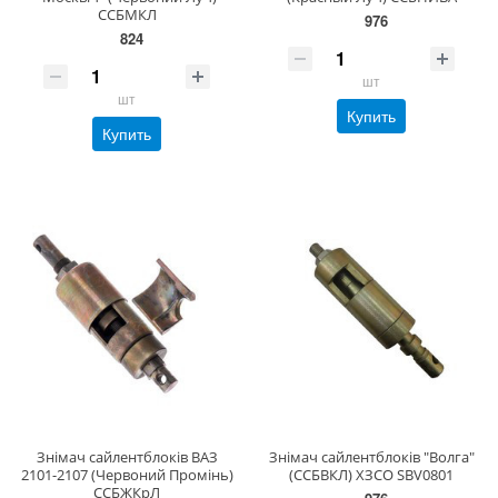
ССБМКЛ
976
824
шт
шт
Купить
Купить
Знімач сайлентблоків ВАЗ
Знімач сайлентблоків "Волга"
2101-2107 (Червоний Промінь)
(ССБВКЛ) ХЗСО SBV0801
ССБЖКрЛ