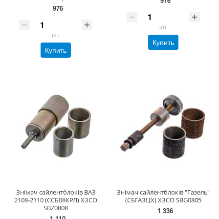
976
976
шт
шт
Купить
Купить
Знімач сайлентблоків ВАЗ
Знімач сайлентблоків "Газель"
2108-2110 (ССБ08КРЛ) ХЗСО
(СБГАЗЦХ) ХЗСО SBG0805
SBZ0808
1 336
1 110