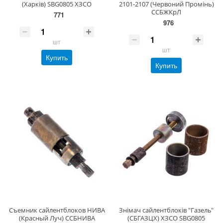
(Харків) SBG0805 ХЗСО
2101-2107 (Червоний Промінь)
ССБЖКрЛ
771
976
шт
шт
Купить
Купить
Съемник сайлентблоков НИВА
Знімач сайлентблоків "Газель"
(Красный Луч) ССБНИВА
(СБГАЗЦХ) ХЗСО SBG0805