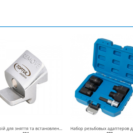
Пристрій для зняття та встановлення приводних ременів TOPTUL JDED0101