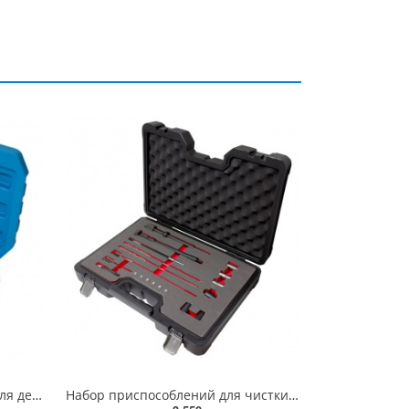
Набор резьбовых адаптеров для демонтажа форсунок 6 предметов(М14х1.5, М17х1.0, М20х1.0, М25х1.0, М27
Набор приспособлений для чистки посадочных мест форсунок и свечей накаливания 20 предметов(фрезы: 17