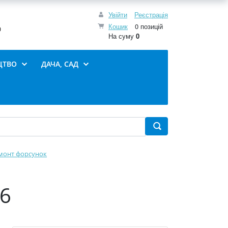
Увійти
Реєстрація
Кошик
0 позицій
0
На суму
0
ЦТВО
ДАЧА, САД
монт форсунок
-6