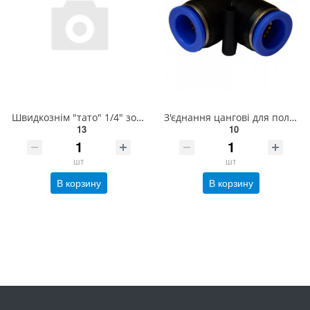
Швидкознім "тато" 1/4" зовнішня різь AIRKRAFT SE3-2PM
З'єднання цангові для поліуретанових шлангів PU/PR (Р-обр., шланг) 4мм AIRKRAFT SPV04
13
10
шт
шт
В корзину
В корзину