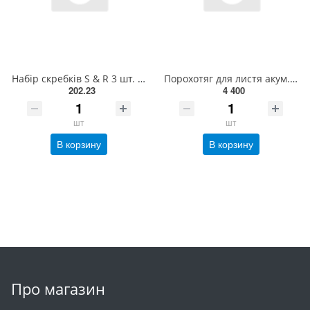
Набір скребків S & R 3 шт. 432106003
Порохотяг для листя акум. YATO: 12500 об/хв, продуктивність- 8 м³/хв, збірник- 45 л(БЕЗ АКУМУЛЯТОРА)
202.23
4 400
шт
шт
В корзину
В корзину
Про магазин