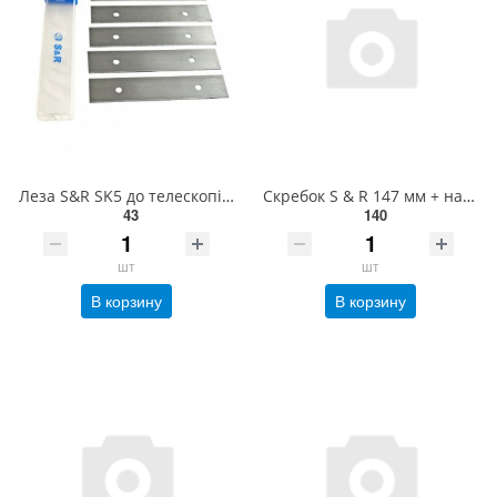
Леза S&R SK5 до телескопічного шкребка 5 шт(432105002)
Скребок S & R 147 мм + набір лез 432100004
43
140
шт
шт
В корзину
В корзину