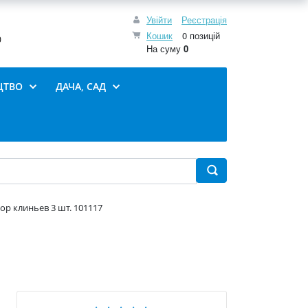
Увійти
Реєстрація
Кошик
0 позицій
0
На суму
0
ЦТВО
ДАЧА, САД
ор клиньев 3 шт. 101117