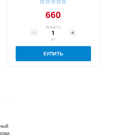
660
Кількість
шт
КУПИТЬ
тный
елки.