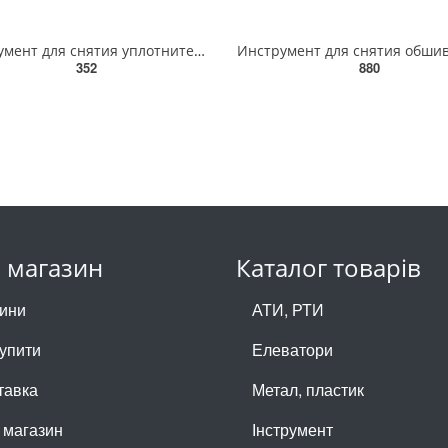
Инструмент для снятия уплотнителя со стекла 119492
352
880
 магазин
Каталог товарів
ини
АТИ, РТИ
купити
Елеватори
тавка
Метал, пластик
 магазин
Інструмент