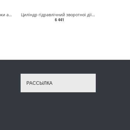
Инструмент для снятия обшивки автомобиля, 30 ед. 118594
Циліндр гідравлічний зворотної дії (стяжка), 10т (TRK1210)
6 441
РАССЫЛКА