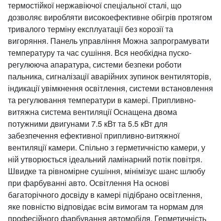
термостійкої нержавіючої спеціальної сталі, що
дозволяє виробляти високоефективне обігрів протягом
тривалого терміну експлуатації без корозії та
вигоряння. Панель управління Можна запрограмувати
температуру та час сушіння. Вся необхідна пуско-
регулююча апаратура, системи безпеки роботи
пальника, сигналізації аварійних зупинок вентиляторів,
індикації увімкнення освітлення, системи встановлення
та регулювання температури в камері. Припливно-
витяжна система вентиляції Оснащена двома
потужними двигунами 7.5 кВт та 5.5 кВт для
забезпечення ефективної припливно-витяжної
вентиляції камери. Спільно з герметичністю камери, у
ній утворюється ідеальний ламінарний потік повітря.
Швидке та рівномірне сушіння, мінімізує шанс шлюбу
при фарбуванні авто. Освітлення На основі
багаторічного досвіду в камері підібрано освітлення,
яке повністю відповідає всім вимогам та нормам для
професійного фарбування автомобіля. Герметичність