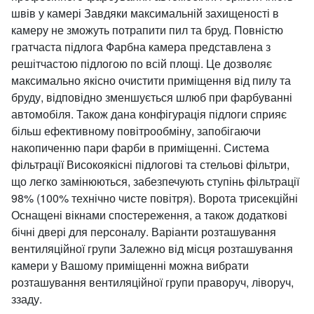
швів у камері Завдяки максимальній захищеності в
камеру не зможуть потрапити пил та бруд. Повністю
гратчаста підлога Фарбна камера представлена з
решітчастою підлогою по всій площі. Це дозволяє
максимально якісно очистити приміщення від пилу та
бруду, відповідно зменшується шлюб при фарбуванні
автомобіля. Також дана конфігурація підлоги сприяє
більш ефективному повітрообміну, запобігаючи
накопиченню пари фарби в приміщенні. Система
фільтрації Високоякісні підлогові та стельові фільтри,
що легко замінюються, забезпечують ступінь фільтрації
98% (100% технічно чисте повітря). Ворота трисекційні
Оснащені вікнами спостереження, а також додаткові
бічні двері для персоналу. Варіанти розташування
вентиляційної групи Залежно від місця розташування
камери у Вашому приміщенні можна вибрати
розташування вентиляційної групи праворуч, ліворуч,
ззаду.