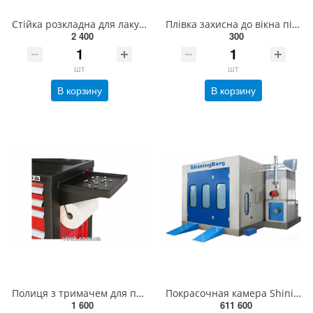
Стійка розкладна для лакування YATO [1] YT-5555
Плівка захисна до вікна піскоструйної камери YT-55841 YATO 548 х 250 мм, 4 шт [100] YT-55849
2 400
300
шт
шт
В корзину
В корзину
Полиця з тримачем для паперу YATO, 305x305x145мм [4] YT-0907
Покрасочная камера ShiningBerg
1 600
611 600