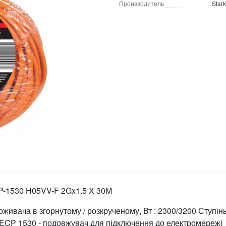
Производитель
Stark
P-1530 H05VV-F 2Gx1.5 X 30M
споживача в згорнутому / розкрученому, Вт : 2300/3200 Ступін
rk ECP 1530 - подовжувач для підключення до електромережі