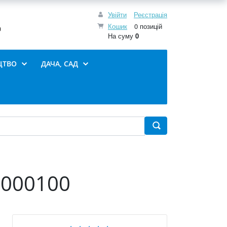
Увійти
Реєстрація
Кошик
0 позицій
0
На суму
0
ЦТВО
ДАЧА, САД
2000100