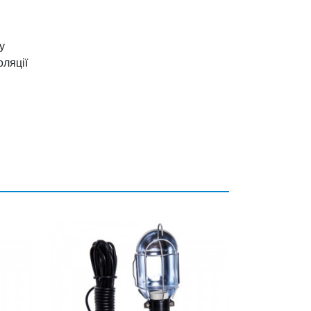
у
оляції