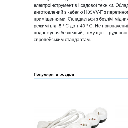
електроінструментів і садової техніки. Об
виготовлений з кабелю H05VV-F з перетином
приміщеннями. Складається з безлічі мідни
режимі від -5 ° С до + 40 ° С. Не призначен
подовжувач безпечний, тому що є трудновос
європейським стандартам.
Популярні в розділі