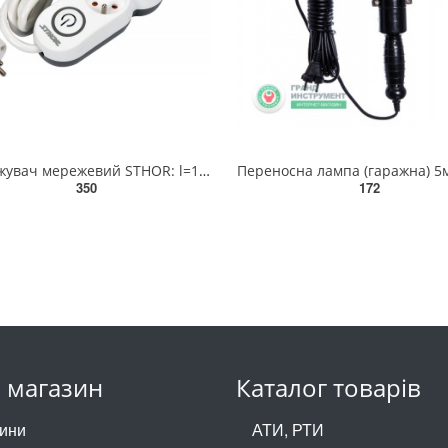
Подовжувач мережевий STHOR: l=1,5 м, колодка з 3 гніздами і вмик, 3-жильний Ø=1,5 мм², з заземл [40]
350
172
 магазин
Каталог товарів
ини
АТИ, РТИ