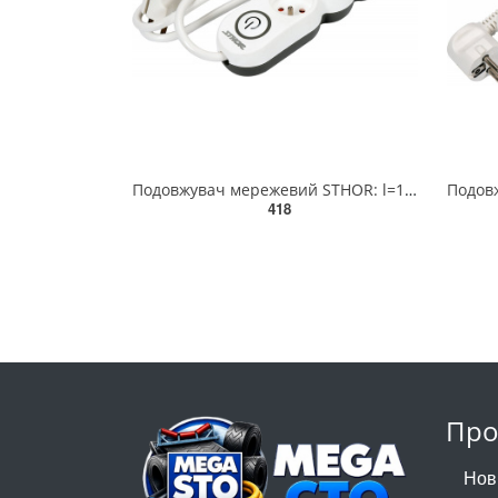
Подовжувач мережевий STHOR: l=1,5 м, колодка з 4 гніздами і вмик, 3-жильний Ø=1,5 мм², з заземл [30]
418
Про
Нов