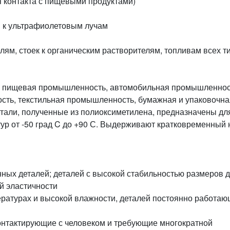
я контакта с пищевыми продуктами)
в к ультрафиолетовым лучам
елям, стоек к органическим растворителям, топливам всех т
, пищевая промышленность, автомобильная промышленнос
сть, текстильная промышленность, бумажная и упаковочна
етали, полученные из полиоксиметилена, предназначены дл
р от -50 град C до +90 С. Выдерживают кратковременный 
нных деталей; деталей с высокой стабильностью размеров 
й эластичности
ературах и высокой влажности, деталей постоянно работаю
онтактирующие с человеком и требующие многократной