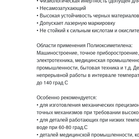
• Физиологическая инертность (допущен дл
• Несамозатухающий
• Высокая устойчивость черных материало
• Допускает лазерную маркировку
• Не стойкий к сильным кислотам и окислит
Области применения Полиоксиметилена:
Машиностроение, точное приборостроение
электротехника, медицинская промышленно
промышленности, бытовая техника и т.д. Д
непрерывной работы в интервале температу
до 140 град С
Особенно рекомендуется:
• для изготовления механических прецизио
точных механизмов при требовании высоко
• для деталей работающих при низких темп
воде при 60-80 град.С
• деталей медицинской промышленности, к