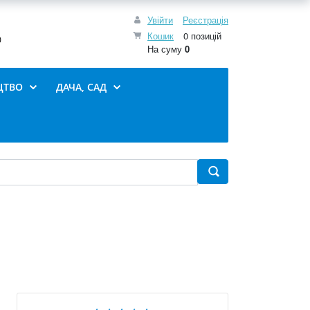
Увійти
Реєстрація
Кошик
0 позицій
0
На суму
0
ЦТВО
ДАЧА, САД