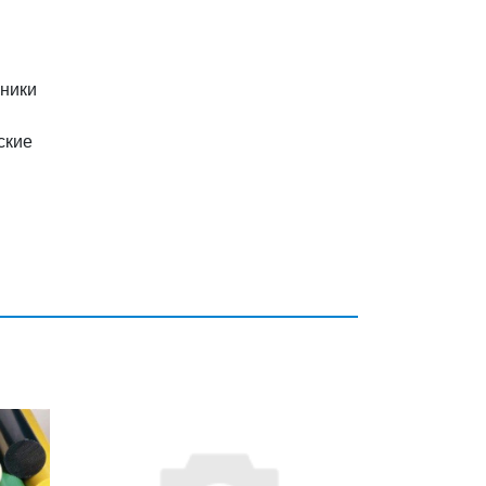
пники
ские