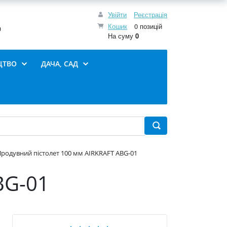
Увійти
Реєстрація
Кошик
0 позицій
0
На суму
0
ЦТВО
ДАЧА, САД
родувний пістолет 100 мм AIRKRAFT ABG-01
BG-01