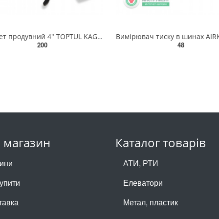
Пістолет продувний 4" TOPTUL KAGA0404
200
48
 магазин
Каталог товарів
ини
АТИ, РТИ
купити
Елеватори
тавка
Метал, пластик