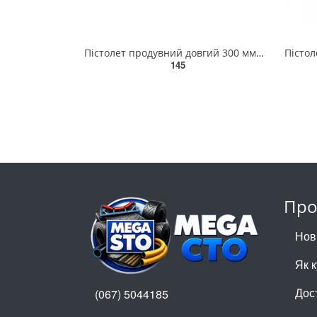
Пістолет продувний довгий 300 мм AIRKRAFT ABG-01A
145
Про
Нов
Як 
Дос
(067) 5044185