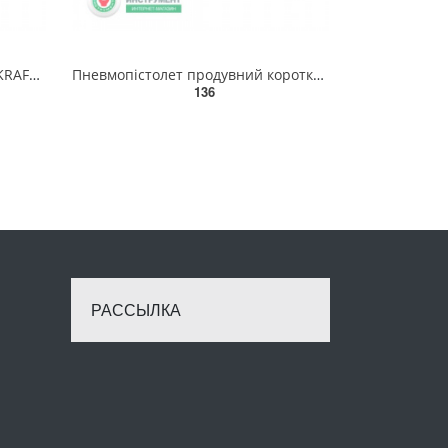
Вимірювач тиску в шинах AIRKRAFT SP5101A
Пневмопістолет продувний короткий AIRKRAFT DG-10-1
136
РАССЫЛКА