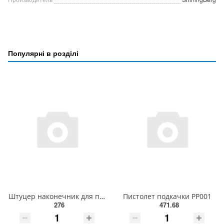
Популярні в розділі
Штуцер наконечник для подкачки колес 8 мм 156026XCMR
Пистолет подкачки PP001
276
471.68