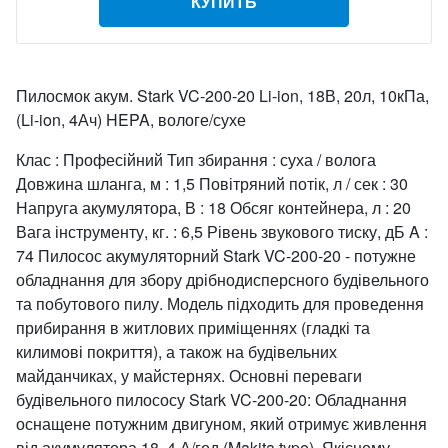
КУПИТЬ
Пилосмок акум. Stark VC-200-20 Li-ion, 18В, 20л, 10кПа,
(Li-ion, 4Ач) HEPA, вологе/сухе
Клас : Професійний Тип збирання : суха / волога
Довжина шланга, м : 1,5 Повітряний потік, л / сек : 30
Напруга акумулятора, В : 18 Обсяг контейнера, л : 20
Вага інструменту, кг. : 6,5 Рівень звукового тиску, дБ A :
74 Пилосос акумуляторний Stark VC-200-20 - потужне
обладнання для збору дрібнодисперсного будівельного
та побутового пилу. Модель підходить для проведення
прибирання в житлових приміщеннях (гладкі та
килимові покриття), а також на будівельних
майданчиках, у майстернях. Основні переваги
будівельного пилососу Stark VC-200-20: Обладнання
оснащене потужним двигуном, який отримує живлення
від акумулятора 18, 4 А/год (Makita type). Якісному