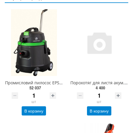
Промисловий пилосос EPS 50
Порохотяг для листя акум. YATO: 12500 об/хв, продуктивність- 8 м³/хв, збірник- 45 л(БЕЗ АКУМУЛЯТОРА)
52 037
4 400
шт
шт
В корзину
В корзину