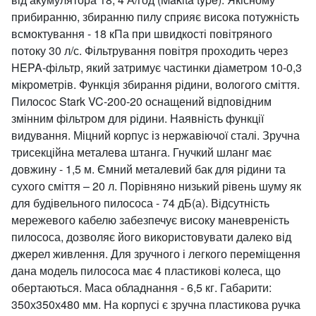
прибиранню, збиранню пилу сприяє висока потужність
всмоктування - 18 кПа при швидкості повітряного
потоку 30 л/с. Фільтрування повітря проходить через
HEPA-фільтр, який затримує частинки діаметром 10-0,3
мікрометрів. Функція збирання рідини, вологого сміття.
Пилосос Stark VC-200-20 оснащений відповідним
змінним фільтром для рідини. Наявність функції
видування. Міцний корпус із нержавіючої сталі. Зручна
трисекційна металева штанга. Гнучкий шланг має
довжину - 1,5 м. Ємний металевий бак для рідини та
сухого сміття – 20 л. Порівняно низький рівень шуму як
для будівельного пилососа - 74 дБ(а). Відсутність
мережевого кабелю забезпечує високу маневреність
пилососа, дозволяє його використовувати далеко від
джерел живлення. Для зручного і легкого переміщення
дана модель пилососа має 4 пластикові колеса, що
обертаються. Маса обладнання - 6,5 кг. Габарити:
350х350х480 мм. На корпусі є зручна пластикова ручка