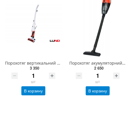
Порохотяг вертикальний мережевий LUND : 800 Вт, збірник- 1.5 л, кабель- 4.8 м [4] 67112
Порохотяг акумуляторний YATO : 18V ємність- 0,5 л, 2 подовжув. і насадки (БЕЗ АКУМУЛЯТОРА) YT-85680
3 350
2 650
шт
шт
В корзину
В корзину