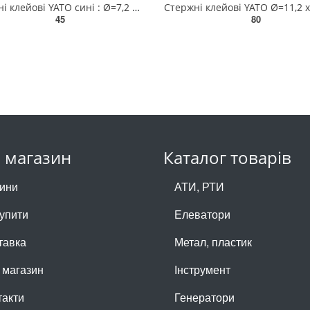
Стержні клейові YATO сині : Ø=7,2 мм, L=100 мм, уп. 12 шт. [50] YT-82443
45
80
 магазин
Каталог товарів
ини
АТИ, РТИ
купити
Елеватори
тавка
Метал, пластик
 магазин
Інструмент
такти
Генератори