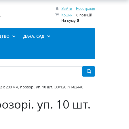
Увійти
Реєстрація
Кошик
0 позицій
0
На суму
0
ЦТВО
ДАЧА, САД
 х 200 мм, прозорі. уп. 10 шт. [30/120] YT-82440
озорі. уп. 10 шт.