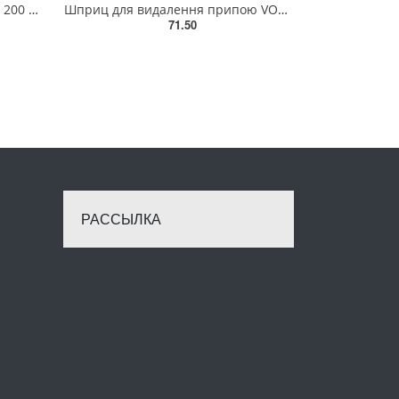
Стержні клейові YATO Ø=11,2 х 200 мм. сині .уп. 5 шт. [40] YT-82435
Шприц для видалення припою VOREL [100] 79390
71.50
РАССЫЛКА