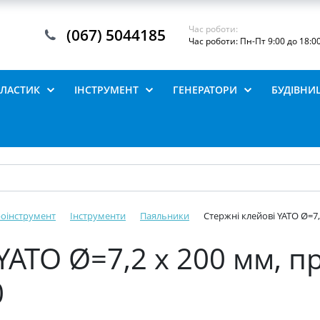
Час роботи:
(067) 5044185
Час роботи: Пн-Пт 9:00 до 18:0
ПЛАСТИК
ІНСТРУМЕНТ
ГЕНЕРАТОРИ
БУДІВНИ
роінструмент
Інструменти
Паяльники
Стержні клейові YATO Ø=7,2
YATO Ø=7,2 х 200 мм, пр
0