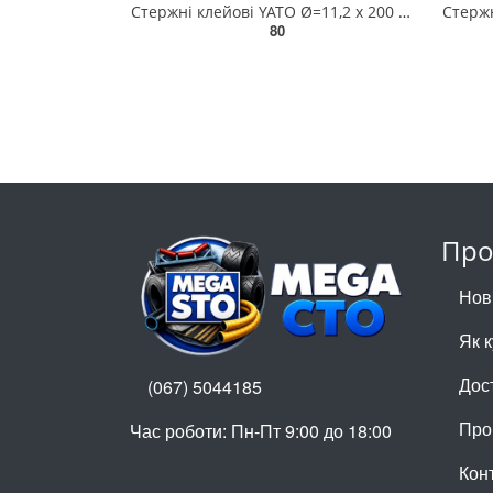
Стержні клейові YATO Ø=11,2 х 200 мм, червоні .уп. 5 шт. [40/120] YT-82434
80
Про
Нов
Як 
Дос
(067) 5044185
Про
Час роботи: Пн-Пт 9:00 до 18:00
Кон