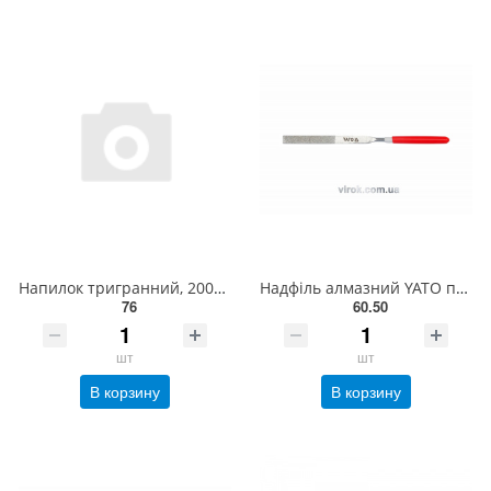
Напилок тригранний, 200мм TSF0200 СТАНДАРТ
Надфіль алмазний YATO плоский, l= 160/50 мм, b= 4 мм [80/800] YT-6147
76
60.50
шт
шт
В корзину
В корзину