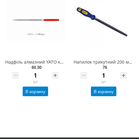
Надфіль алмазний YATO круглий, l= 160/50 мм, Ø= 4 мм [80/800] YT-6149
Напилок трикутний 200 мм СТАНДАРТ TSF0200
60.50
76
шт
шт
В корзину
В корзину