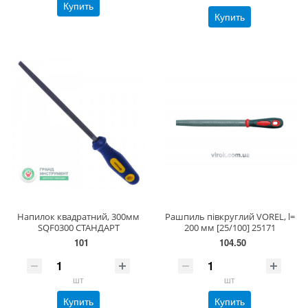
Купить
Купить
Напилок квадратний, 300мм
Рашпиль півкруглий VOREL, l=
SQF0300 СТАНДАРТ
200 мм [25/100] 25171
101
104.50
шт
шт
Купить
Купить