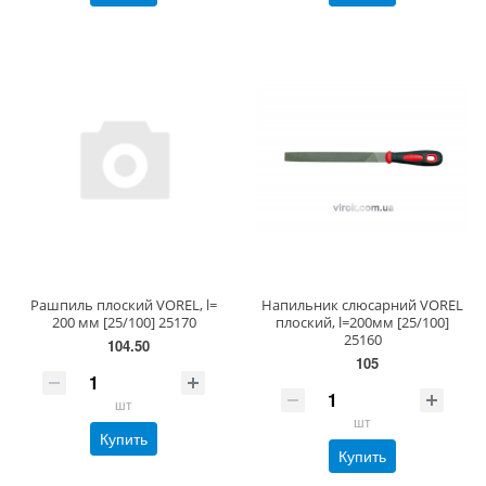
Рашпиль плоский VOREL, l=
Напильник слюсарний VOREL
200 мм [25/100] 25170
плоский, l=200мм [25/100]
25160
104.50
105
шт
шт
Купить
Купить