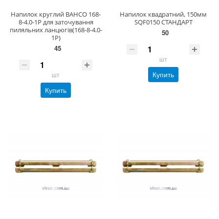
Напилок круглий BAHCO 168-
Напилок квадратний, 150мм
8-4.0-1P для заточування
SQF0150 СТАНДАРТ
пиляльних ланцюгів(168-8-4.0-
50
1P)
45
шт
Купить
шт
Купить