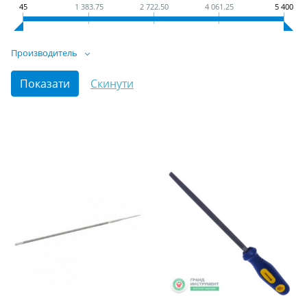
45
1 383.75
2 722.50
4 061.25
5 400
Производитель