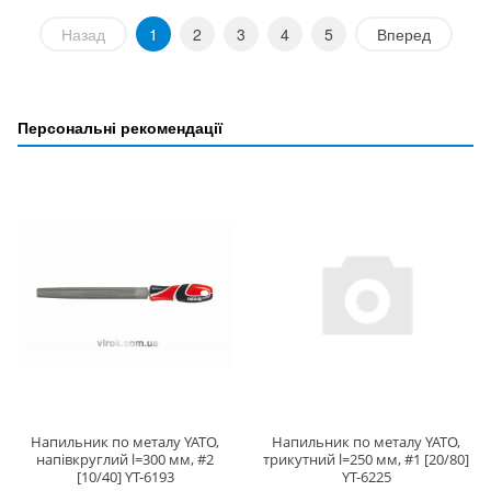
Назад
1
2
3
4
5
Вперед
Персональні рекомендації
Напильник по металу YATO,
Напильник по металу YATO,
напівкруглий l=300 мм, #2
трикутний l=250 мм, #1 [20/80]
[10/40] YT-6193
YT-6225