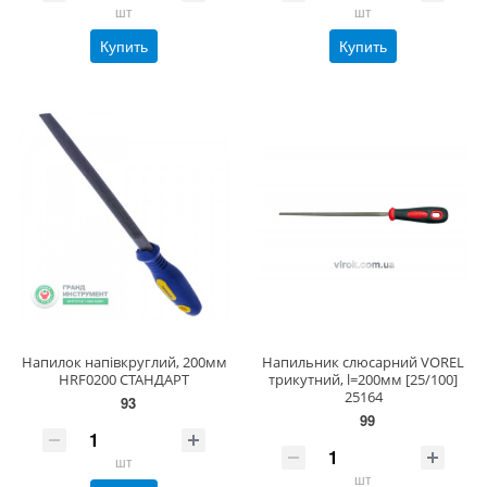
шт
шт
Купить
Купить
Напилок напівкруглий, 200мм
Напильник слюсарний VOREL
HRF0200 СТАНДАРТ
трикутний, l=200мм [25/100]
25164
93
99
шт
шт