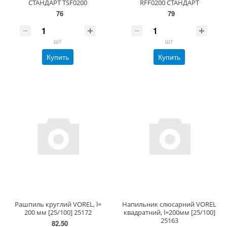
СТАНДАРТ TSF0200
RFF0200 СТАНДАРТ
76
79
шт
шт
Купить
Купить
Рашпиль круглий VOREL, l=
Напильник слюсарний VOREL
200 мм [25/100] 25172
квадратний, l=200мм [25/100]
25163
82.50