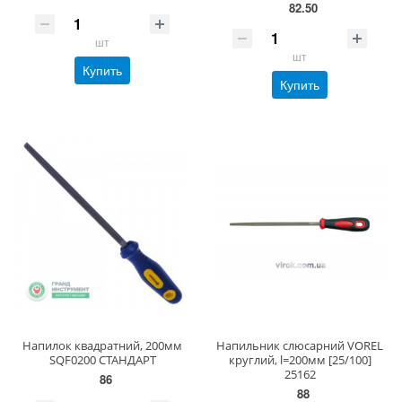
82.50
шт
шт
Купить
Купить
Напилок квадратний, 200мм
Напильник слюсарний VOREL
SQF0200 СТАНДАРТ
круглий, l=200мм [25/100]
25162
86
88