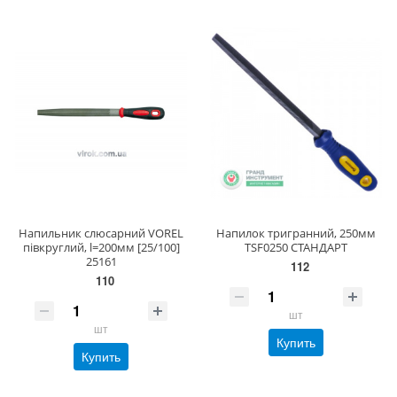
Напильник слюсарний VOREL
Напилок тригранний, 250мм
півкруглий, l=200мм [25/100]
TSF0250 СТАНДАРТ
25161
112
110
шт
шт
Купить
Купить