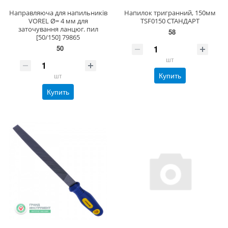
Направляюча для напильників
Напилок тригранний, 150мм
VOREL Ø= 4 мм для
TSF0150 СТАНДАРТ
заточування ланцюг. пил
58
[50/150] 79865
50
шт
Купить
шт
Купить