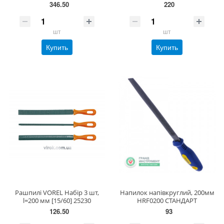
346.50
220
шт
шт
Купить
Купить
Рашпилі VOREL Набір 3 шт,
Напилок напівкруглий, 200мм
l=200 мм [15/60] 25230
HRF0200 СТАНДАРТ
126.50
93