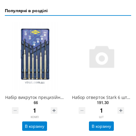
Популярні в розділі
Набір викруток прецизійних VOREL : SL. Cr-V 6 Шт. [20/100] 64310
Набор отверток Stark 6 шт. - (Stark - 502505000)
66
191.30
комп
шт
В корзину
В корзину