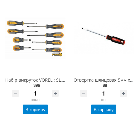
Набір викруток VOREL : SL, PH, Cr-V, 8 шт [6/24] 60782
Отвертка шлицевая 5мм х 75мм AmPro T32204
396
88
комп
шт
В корзину
В корзину