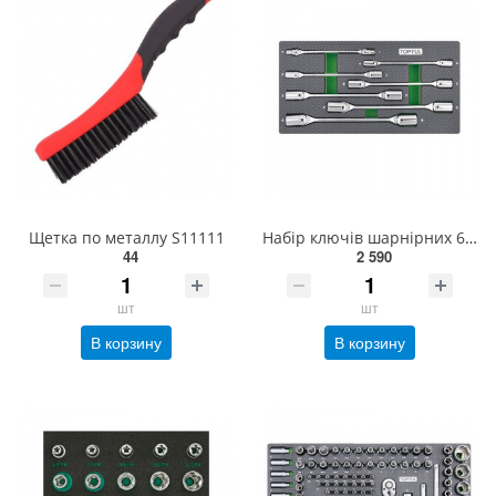
Щетка по металлу S11111
Набір ключів шарнірних 6-19 мм 7 од. (в ложементі, тип А) TOPTUL GEA0703
44
2 590
шт
шт
В корзину
В корзину