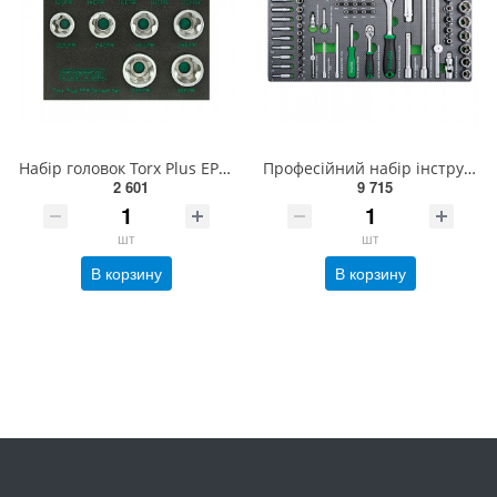
Набір головок Torx Plus EPR 1/4"&amp;3/8"&amp;1/2" 6EPR-32EPR 16ед. TOPTUL GABF1601
Професійний набір інструменту в ложементі 1/4", 1/2" 111ед. TOPTUL GEDB117
2 601
9 715
шт
шт
В корзину
В корзину