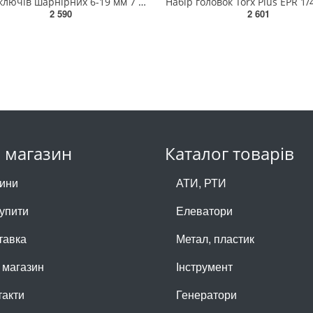
Набір ключів шарнірних 6-19 мм 7 од. (в ложементі, тип А) TOPTUL GEA0703
2 590
2 601
 магазин
Каталог товарів
ини
АТИ, РТИ
купити
Елеватори
тавка
Метал, пластик
 магазин
Інструмент
такти
Генератори