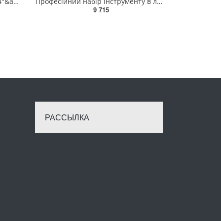
Набір головок Torx Plus EPR 1/4"&amp;3/8"&amp;1/2" 6EPR-32EPR 16ед. TOPTUL GABF1601
Професійний набір інструменту в ложементі 1/4", 1/2" 111ед. TOPTUL GEDB117
9 715
РАССЫЛКА