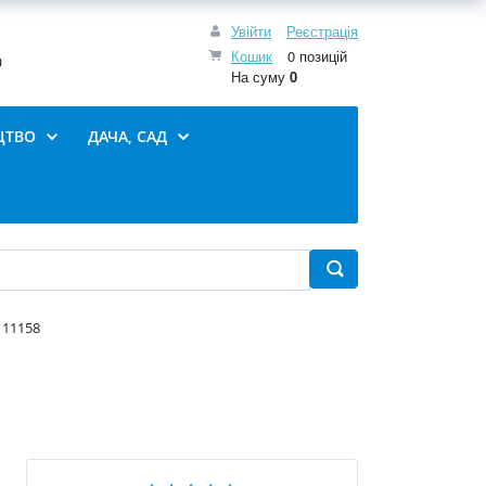
Увійти
Реєстрація
Кошик
0 позицій
0
На суму
0
ЦТВО
ДАЧА, САД
 11158