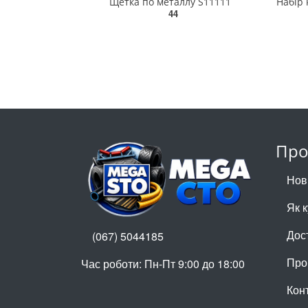
Щетка по металлу S11111
44
Про
Нов
Як 
Дос
(067) 5044185
Про
Час роботи: Пн-Пт 9:00 до 18:00
Кон