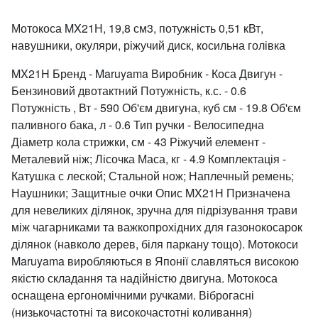
Мотокоса MX21Н, 19,8 см3, потужність 0,51 кВт,
навушники, окуляри, ріжучий диск, косильна голівка
MX21H Бренд - Maruyama Виробник - Коса Двигун -
Бензиновий двотактний Потужність, к.с. - 0.6
Потужність , Вт - 590 Об'єм двигуна, куб см - 19.8 Об'єм
паливного бака, л - 0.6 Тип ручки - Велосипедна
Діаметр кола стрижки, см - 43 Ріжучий елемент -
Металевий ніж; Лісочка Маса, кг - 4.9 Комплектація -
Катушка с леской; Стальной нож; Наплечный ремень;
Наушники; Защитные очки Опис MX21H Призначена
для невеликих ділянок, зручна для підрізування трави
між чагарниками та важкопрохідних для газонокосарок
ділянок (навколо дерев, біля паркану тощо). Мотокоси
Maruyama виробляються в Японії славляться високою
якістю складання та надійністю двигуна. Мотокоса
оснащена ергономічними ручками. Віброгасні
(низькочастотні та високочастотні коливання)