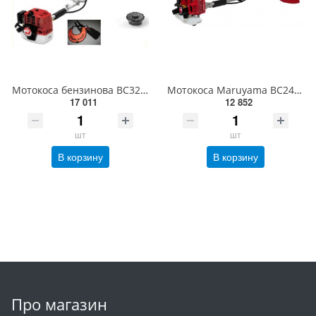
Мотокоса бензинова BC320H
Мотокоса Maruyama BC2430H-RST, EЕ232, 22,5см3, 1,03 к.с, 0,5л, 5,3кг, W руків'я, підвіс, 95,5ДБ (, 3
17 011
12 852
шт
шт
В корзину
В корзину
Про магазин