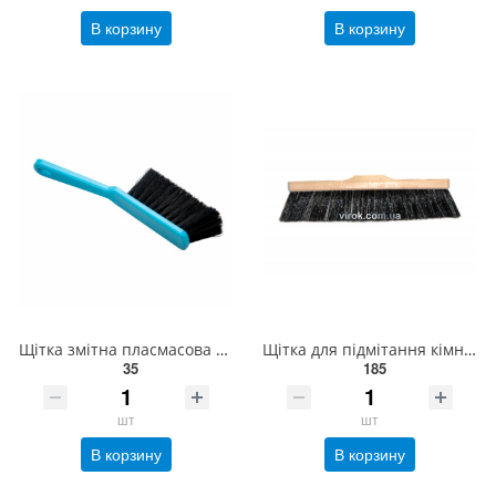
В корзину
В корзину
Щітка змітна пласмасова VIROK 26,5см 12V018
Щітка для підмітання кімнат VIROK 300х54 мм. м'яка кінський волос+поліпропілен [20] 12V010
35
185
шт
шт
В корзину
В корзину