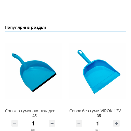
Популярні в розділі
Совок з гумовою вкладкою VIROK 12V028
Совок без гуми VIROK 12V027
45
35
шт
шт