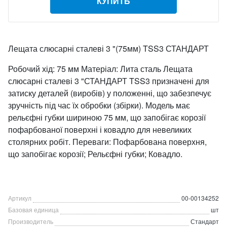
КУПИТЬ
Лещата слюсарні сталеві 3 "(75мм) TSS3 СТАНДАРТ
Робочий хід: 75 мм Матеріал: Лита сталь Лещата
слюсарні сталеві 3 "СТАНДАРТ TSS3 призначені для
затиску деталей (виробів) у положенні, що забезпечує
зручність під час їх обробки (збірки). Модель має
рельєфні губки шириною 75 мм, що запобігає корозії
пофарбованої поверхні і ковадло для невеликих
столярних робіт. Переваги: ​​ Пофарбована поверхня,
що запобігає корозії; Рельєфні губки; Ковадло.
Артикул
00-00134252
Базовая единица
шт
Производитель
Стандарт