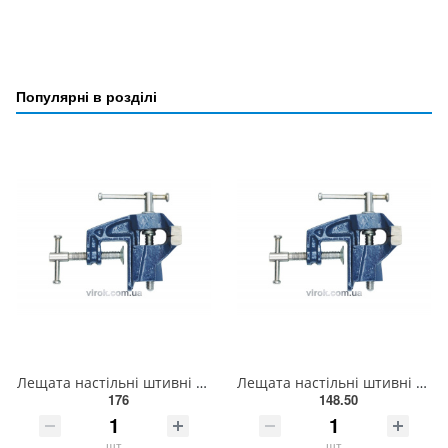
Популярні в розділі
Лещата настільні штивні VOREL, 40мм [12/48] 36004
Лещата настільні штивні VOREL, 25 мм [15/60] 36000
176
148.50
шт
шт