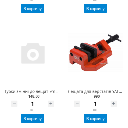
В корзину
В корзину
Губки змінні до лещат м'які YATO: 75 х 30 х 10 мм, алюмінієві з гумою [20/60] YT-65000
Лещата для верстатів YATO; корпус- 110 мм, губки- 50 мм, розвід губ- 30 мм [10] YT-65071
148.50
990
шт
шт
В корзину
В корзину