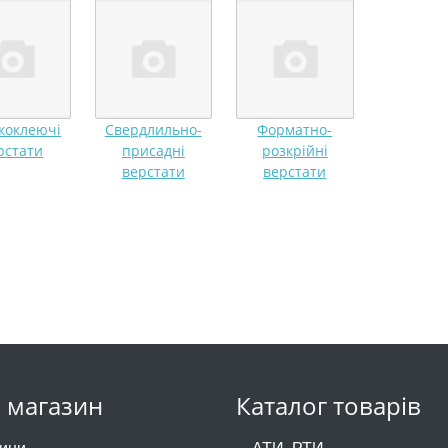
коклеючі
Свердлильно-
Форматно-
рстати
присадні
розкрійні
верстати
верстати
 магазин
Каталог товарів
ини
АТИ, РТИ