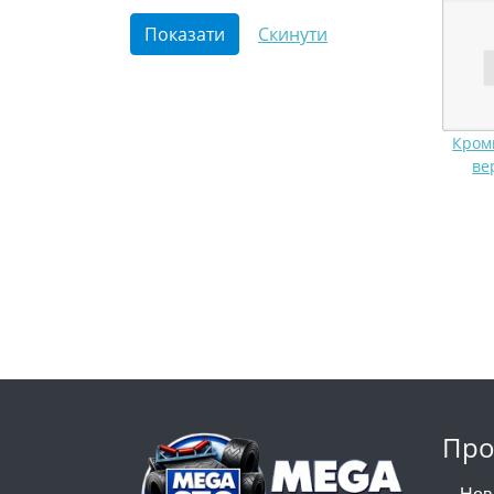
Кром
ве
Про
Нов