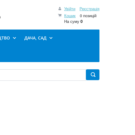
Увійти
Реєстрація
Кошик
0 позицій
0
На суму
0
ЦТВО
ДАЧА, САД