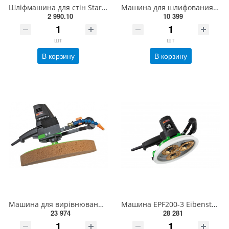
Шліфмашина для стін Stark DWS-851 150081040
Машина для шлифования теплоизоляции Eibenstock EWS 225 (0620D000)
2 990.10
10 399
шт
шт
В корзину
В корзину
Машина для вирівнювання штукатурки із системою подачі води EPG 400 WP
Машина EPF200-3 Eibenstock для зняття штукатурки, фарби,1500Вт,230B,3000об/хв, 3xØ100, 3х22,2,25.4кг
23 974
28 281