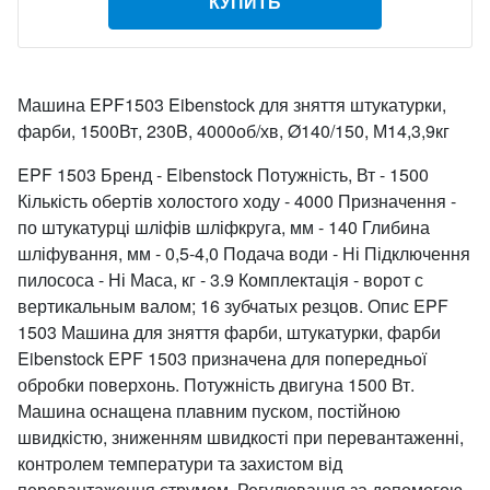
КУПИТЬ
Машина EPF1503 Eibenstock для зняття штукатурки,
фарби, 1500Вт, 230B, 4000об/хв, Ø140/150, М14,3,9кг
EPF 1503 Бренд - Eibenstock Потужність, Вт - 1500
Кількість обертів холостого ходу - 4000 Призначення -
по штукатурці шліфів шліфкруга, мм - 140 Глибина
шліфування, мм - 0,5-4,0 Подача води - Ні Підключення
пилососа - Ні Маса, кг - 3.9 Комплектація - ворот с
вертикальным валом; 16 зубчатых резцов. Опис EPF
1503 Машина для зняття фарби, штукатурки, фарби
Eibenstock EPF 1503 призначена для попередньої
обробки поверхонь. Потужність двигуна 1500 Вт.
Машина оснащена плавним пуском, постійною
швидкістю, зниженням швидкості при перевантаженні,
контролем температури та захистом від
перевантаження струмом. Регулювання за допомогою