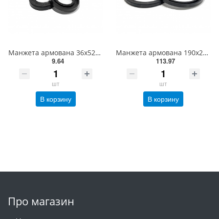
Манжета армована 36х52х10-2.2 імп.
Манжета армована 190x220x15-1.2 імп.
9.64
113.97
шт
шт
В корзину
В корзину
Про магазин