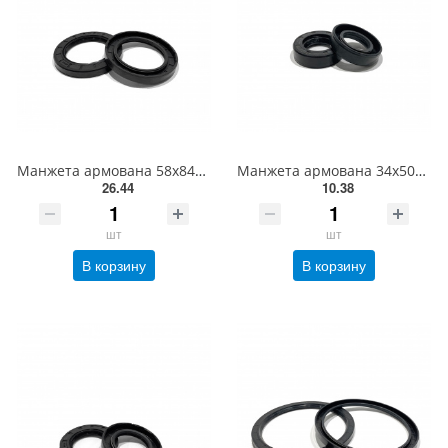
Манжета армована 58х84х16-2.2 імп.
Манжета армована 34х50х7-1.2 імп.
26.44
10.38
шт
шт
В корзину
В корзину