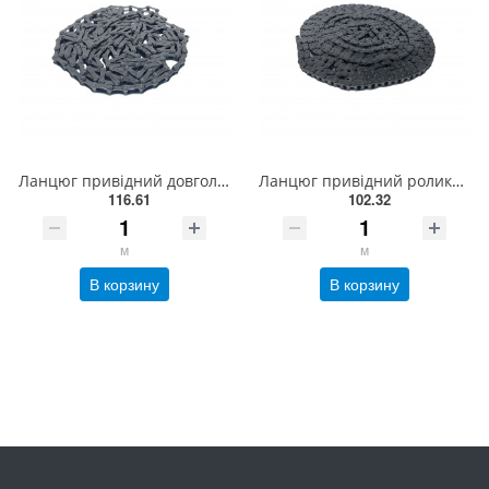
Ланцюг привідний довголанковий 2040 L = 5 м , ISO 208A Donghua
Ланцюг привідний роликовий ПР-9,525-910, ISO 06B-1(5,01м)
116.61
102.32
м
м
В корзину
В корзину