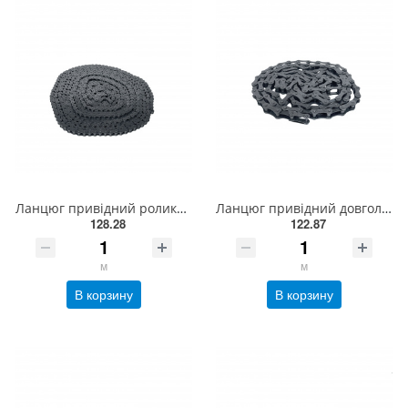
Ланцюг привідний роликовий ПР-08-460, ISO 05B-1 (5,00м)
Ланцюг привідний довголанковий 2040 L = 3 м , ISO 208A
128.28
122.87
м
м
В корзину
В корзину