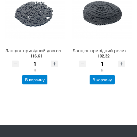
Ланцюг привідний довголанковий 2040 L = 5 м , ISO 208A Donghua
Ланцюг привідний роликовий ПР-9,525-910, ISO 06B-1(5,01м)
116.61
102.32
м
м
В корзину
В корзину