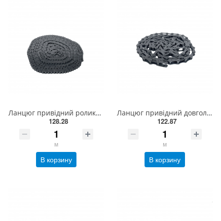
Ланцюг привідний роликовий ПР-08-460, ISO 05B-1 (5,00м)
Ланцюг привідний довголанковий 2040 L = 3 м , ISO 208A
128.28
122.87
м
м
В корзину
В корзину