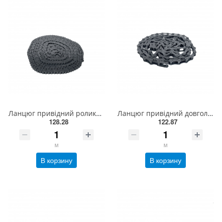
Ланцюг привідний роликовий ПР-08-460, ISO 05B-1 (5,00м)
Ланцюг привідний довголанковий 2040 L = 3 м , ISO 208A
128.28
122.87
м
м
В корзину
В корзину