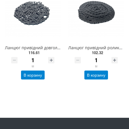
Ланцюг привідний довголанковий 2040 L = 5 м , ISO 208A Donghua
Ланцюг привідний роликовий ПР-9,525-910, ISO 06B-1(5,01м)
116.61
102.32
м
м
В корзину
В корзину