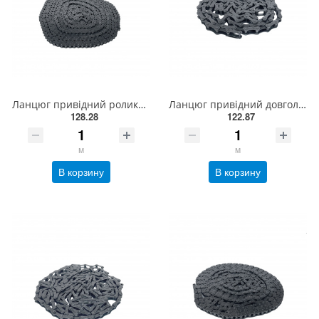
Ланцюг привідний роликовий ПР-08-460, ISO 05B-1 (5,00м)
Ланцюг привідний довголанковий 2040 L = 3 м , ISO 208A
128.28
122.87
м
м
В корзину
В корзину