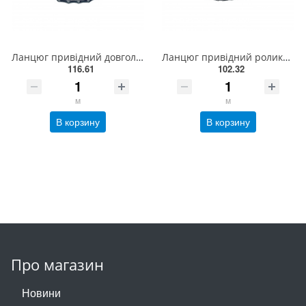
Ланцюг привідний довголанковий 2040 L = 5 м , ISO 208A Donghua
Ланцюг привідний роликовий ПР-9,525-910, ISO 06B-1(5,01м)
116.61
102.32
м
м
В корзину
В корзину
Про магазин
Новини