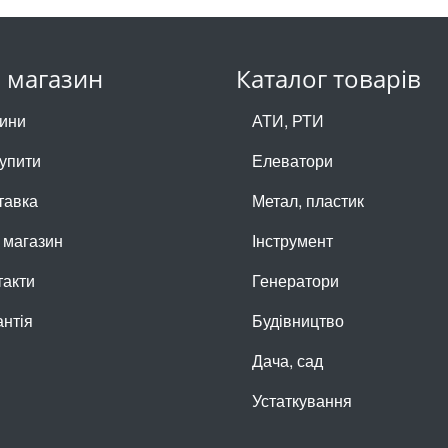
 магазин
Каталог товарів
ини
АТИ, РТИ
купити
Елеватори
тавка
Метал, пластик
 магазин
Інструмент
такти
Генератори
антія
Будівництво
Дача, сад
Устаткування