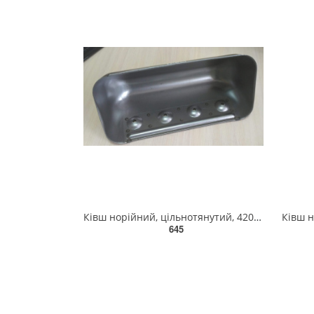
Ківш норійний, цільнотянутий, 420 (в-175) s-1.5 Н1-175 ЦТ
645