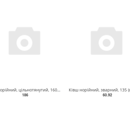
Ківш норійний, цільнотянутий, 160 (в-125) s-1.5 H1-20 ЦТ
186
60.92