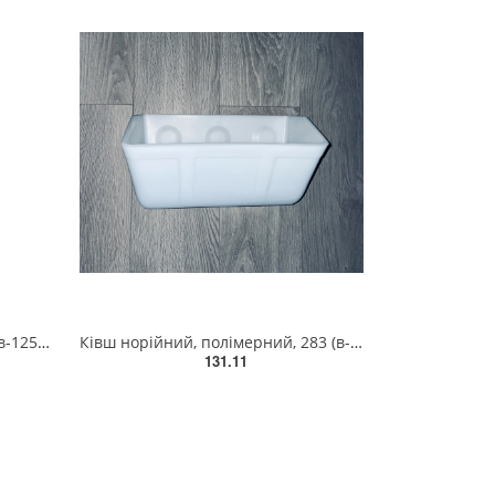
Ківш норійний, зварний, 135 (в-125) s-1.0
Ківш норійний, полімерний, 283 (в-162) збільшений
131.11