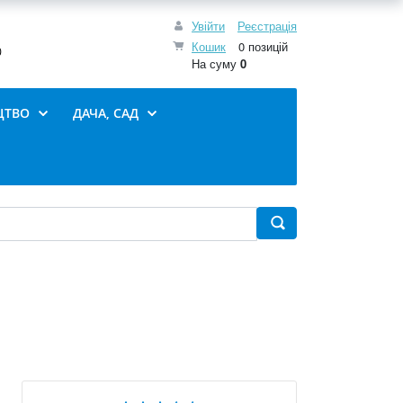
Увійти
Реєстрація
Кошик
0 позицій
0
На суму
0
ЦТВО
ДАЧА, САД