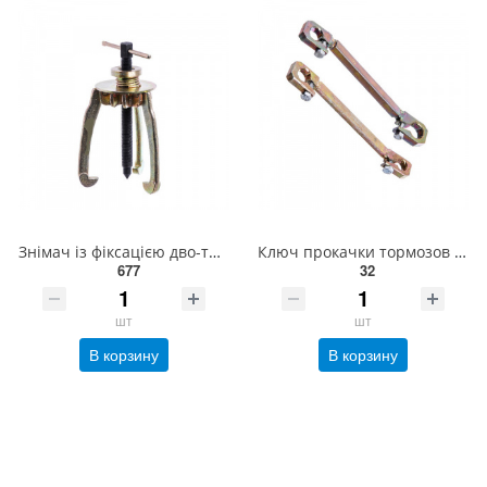
Знімач із фіксацією дво-тризахопний (150-200 мм) СТАНДАРТ SK23L6
Ключ прокачки тормозов зажимной 7х9 мм (Харьков) ПР0709Х
677
32
шт
шт
В корзину
В корзину