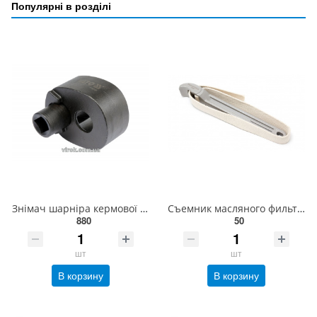
Популярні в розділі
Знімач шарніра кермової рейки YATO Ø= 35-42 мм, квадратний привід- 1/2" [25] YT-06160
Съемник масляного фильтра ленточный 12-300мм (длина ленты-700мм) ROCKFORCE RF-61912
880
50
шт
шт
В корзину
В корзину