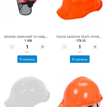
Шолом захисний та навушники High Tech
Каска захисна Stark «Універсал» помаранчева 535030010
1 456
179.10
шт
шт
В корзину
В корзину