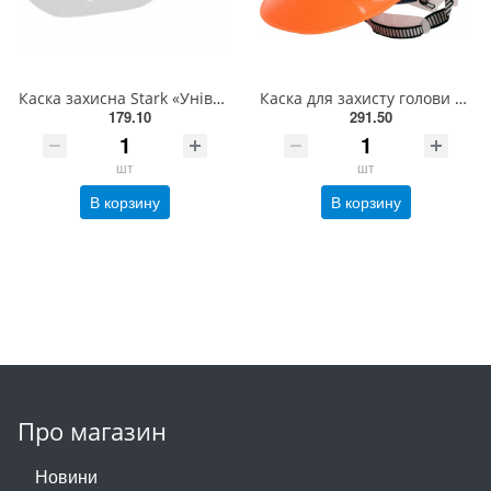
Каска захисна Stark «Універсал» біла 535020010
Каска для захисту голови VOREL оранжева з матеріалу HDPE [30/120] 74171
179.10
291.50
шт
шт
В корзину
В корзину
Про магазин
Новини