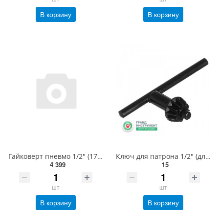
В корзину
В корзину
Гайковерт пневмо 1/2" (1700N/m;7000об/мин) AEROPRO A301
Ключ для патрона 1/2" (для пневмодрилі AT-4041B) CK-AT-4041B
4 399
15
шт
шт
В корзину
В корзину