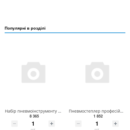
Популярні в розділі
Набір пневмоінструменту 1/2" 20ед. (KAAA1660B) TOPTUL GDAI2002E
Пневмостеплер професійний під скобу (12.7;0.65*0.95;6-16) AIRKRAFT 21PRO
8 365
1 852
шт
шт