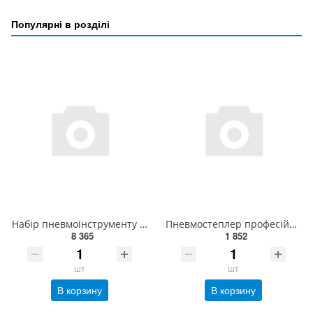
Популярні в розділі
Набір пневмоінструменту 1/2" 20ед. (KAAA1660B) TOPTUL GDAI2002E
Пневмостеплер професійний під скобу (12.7;0.65*0.95;6-16) AIRKRAFT 21PRO
8 365
1 852
шт
шт
В корзину
В корзину