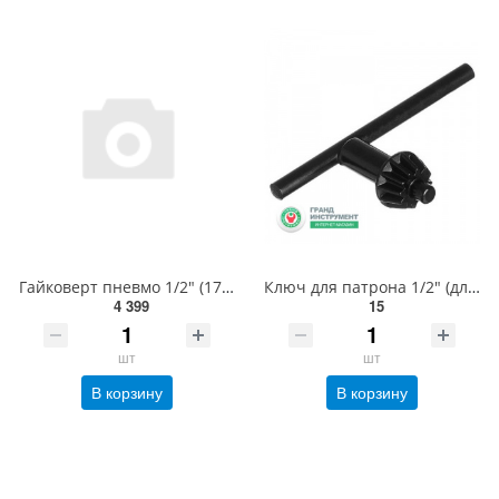
Гайковерт пневмо 1/2" (1700N/m;7000об/мин) AEROPRO A301
Ключ для патрона 1/2" (для пневмодрилі AT-4041B) CK-AT-4041B
4 399
15
шт
шт
В корзину
В корзину