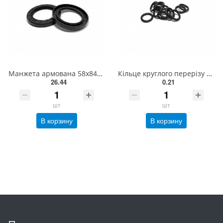
Манжета армована 58х84х16-2.2 імп.
Кільце круглого перерізу 012-018-36 EXL
26.44
0.21
шт
шт
В корзину
В корзину