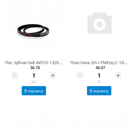
Пас зубчастий AVХ10-1320 LA EXCELLENT
Пластина 2Н-І-ТМКЩ-С-10 ГОСТ 7338-90 (10ммх1,3мх2,3мх50кг)
36.78
46.67
шт
кг
В корзину
В корзину