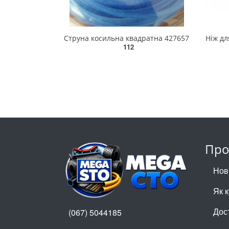
Струна косильна квадратна 427657
112
Про
Нов
Як 
Дос
(067) 5044185