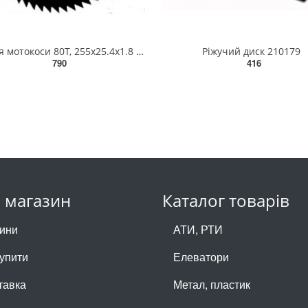
Ніж для мотокоси 80T, 255х25.4x1.8 (, SC5)
Ріжучий диск 210179
790
416
 магазин
Каталог товарів
ини
АТИ, РТИ
купити
Елеватори
тавка
Метал, пластик