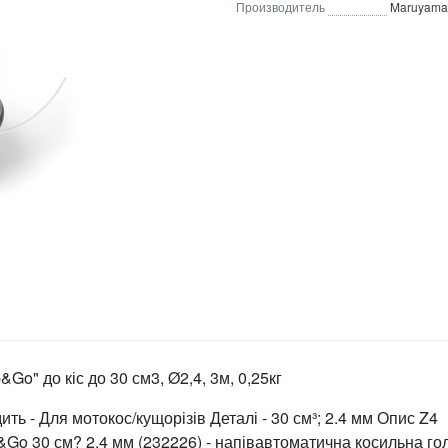
Производитель
Maruyama
o" до кіс до 30 см3, Ø2,4, 3м, 0,25кг
ь - Для мотокос/кущорізів Деталі - 30 см³; 2.4 мм Опис Z4
Go 30 см? 2.4 мм (232226) - напівавтоматична косильна го