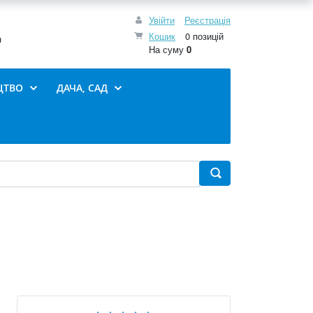
Увійти
Реєстрація
Кошик
0 позицій
0
На суму
0
ЦТВО
ДАЧА, САД