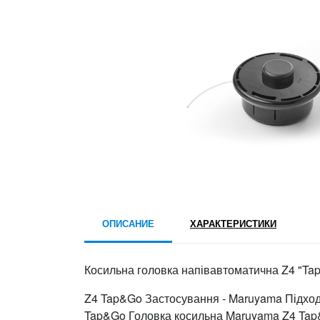
ОПИСАНИЕ
ХАРАКТЕРИСТИКИ
Косильна головка напівавтоматична Z4 "Tap&G
Z4 Tap&Go Застосування - Maruyama Підходит
Tap&Go Головка косильна Maruyama Z4 Tap&