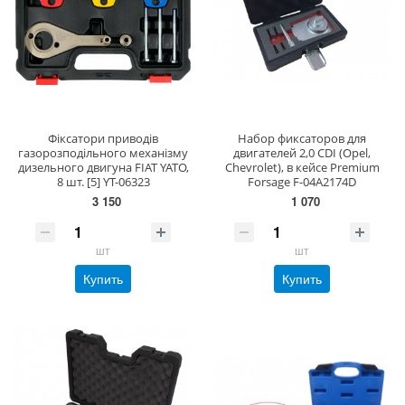
Фіксатори приводів
Набор фиксаторов для
газорозподільного механізму
двигателей 2,0 CDI (Opel,
дизельного двигуна FIAT YATO,
Chevrolet), в кейсе Premium
8 шт. [5] YT-06323
Forsage F-04A2174D
3 150
1 070
шт
шт
Купить
Купить