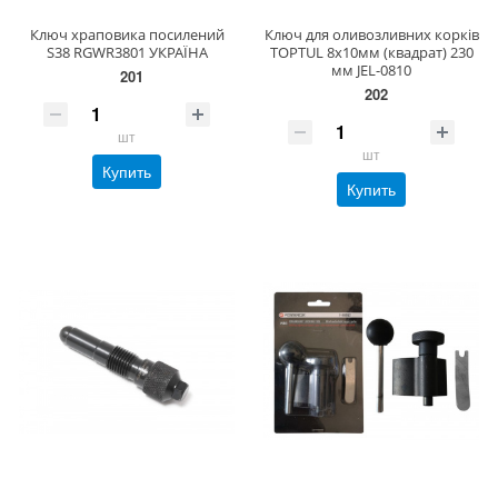
Ключ храповика посилений
Ключ для оливозливних корків
S38 RGWR3801 УКРАЇНА
TOPTUL 8х10мм (квадрат) 230
мм JEL-0810
201
202
шт
шт
Купить
Купить