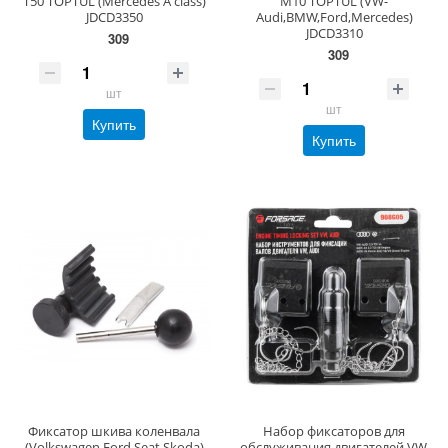
T50 TOPTUL (Mercedes A class)
М10 TOPTUL (VW-
JDCD3350
Audi,BMW,Ford,Mercedes)
JDCD3310
309
309
шт
шт
Купить
Купить
Фиксатор шкива коленвала
Набор фиксаторов для
(Volkswagen,Ford,Seat,Skoda)
обслуживания двигателей VW,