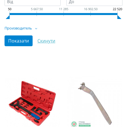
50
5 667.50
11 285
16 902.50
22 520
Производитель