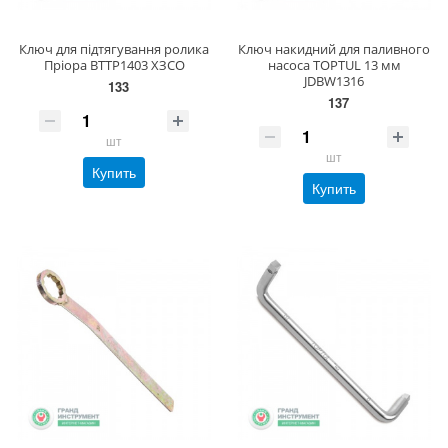
Ключ для підтягування ролика
Ключ накидний для паливного
Пріора BTTP1403 ХЗСО
насоса TOPTUL 13 мм
JDBW1316
133
137
шт
шт
Купить
Купить