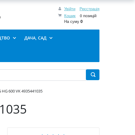
Увійти
Реєстрація
Кошик
0 позицій
0
На суму
0
ЦТВО
ДАЧА, САД
 HG 600 VK 4935441035
41035