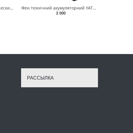
Фен промышленный электрический с индикатором температуры и насадками(220В,50/60Гц,2000Вт, 60/350/600
Фен технічний акумуляторний YATO : 18В Li-Ion, 550°C, 100 л/хв, 2 режими (без акумулят.) [10] YT-822
2 000
РАССЫЛКА