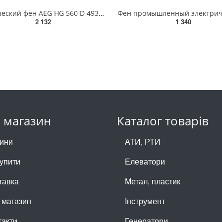
Технический фен AEG HG 560 D 4935441015
2 132
1 340
 магазин
Каталог товарів
ини
АТИ, РТИ
купити
Елеватори
тавка
Метал, пластик
 магазин
Інструмент
такти
Генератори