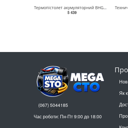
Термопістолет акумуляторний BHG18-0 AEG, 169.9л/хв, 482⁰С (Techtronic Industries (DIS) GmbH, 4935480
5 439
Про
Нов
Як 
Дос
(067) 5044185
Про
Час роботи: Пн-Пт 9:00 до 18:00
Кон