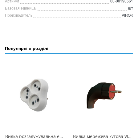
Артикул
00-00190561
Базовая единица
шт
Производитель
VIROK
Популярні в розділі
Вилка розгалужувальна електромережева ТМ VIROK на 3 гнізда 16А/250V без заземлення 09V013
Вилка мережева кутова VIROK 16А/250V з заземленням з каучуку 09V018