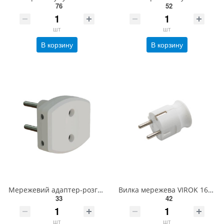
76
52
шт
шт
В корзину
В корзину
Мережевий адаптер-розгалужувач VIROK 10А/230V 09V012
Вилка мережева VIROK 16А/250V з заземленням з прямим виходом кабеля 09V002
33
42
шт
шт