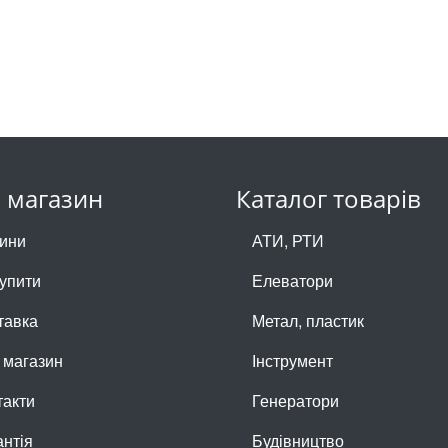
 магазин
Каталог товарів
ини
АТИ, РТИ
купити
Елеватори
тавка
Метал, пластик
 магазин
Інструмент
такти
Генератори
антія
Будівництво