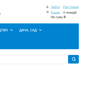
Увійти
Реєстрація
Кошик
0 позицій
0
На суму
0
ЦТВО
ДАЧА, САД