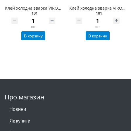
Клей холодна зварка VIROK, Для батарей і труб, 58г. [36/180] 16V025
Клей холодна зварка VIROK, Зі сталевим наповнювачем, 58г. [36/180] 16V024
101
101
шт
шт
В корзину
В корзину
Про магазин
Новини
Як купити