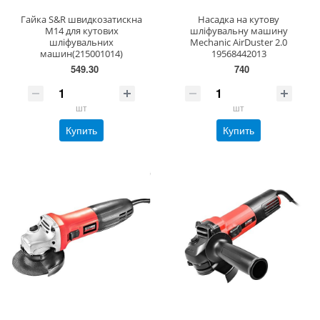
Гайка S&R швидкозатискна
Насадка на кутову
М14 для кутових
шліфувальну машину
шліфувальних
Mechanic AirDuster 2.0
машин(215001014)
19568442013
549.30
740
шт
шт
Купить
Купить