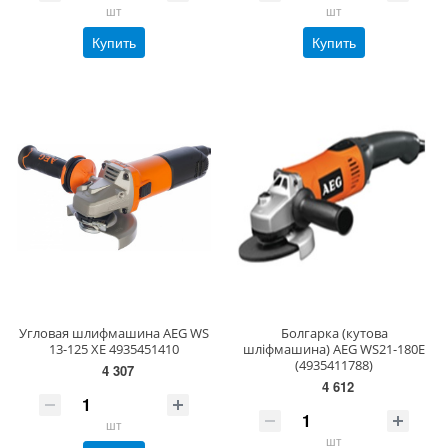
шт
шт
Купить
Купить
Угловая шлифмашина AEG WS
Болгарка (кутова
13-125 XE 4935451410
шліфмашина) AEG WS21-180E
(4935411788)
4 307
4 612
шт
шт