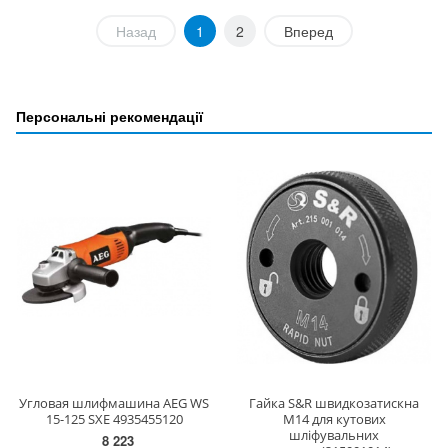
Назад
1
2
Вперед
Персональні рекомендації
Угловая шлифмашина AEG WS
Гайка S&R швидкозатискна
15-125 SXE 4935455120
М14 для кутових
шліфувальних
8 223