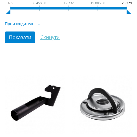
185
6 458.50
12 732
19 005.50
25 279
Производитель