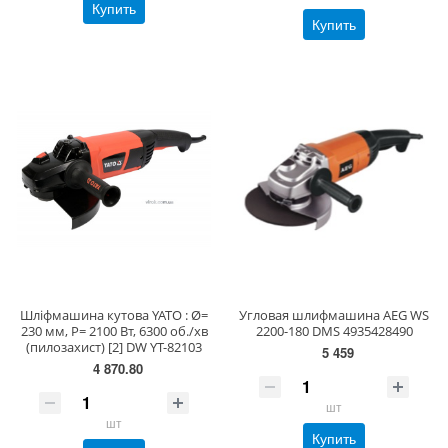
Купить
Купить
Шліфмашина кутова YATO : Ø=
Угловая шлифмашина AEG WS
230 мм, P= 2100 Вт, 6300 об./хв
2200-180 DMS 4935428490
(пилозахист) [2] DW YT-82103
5 459
4 870.80
шт
шт
Купить