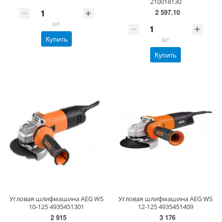
210018130
2 597.10
шт
Купить
шт
Купить
Угловая шлифмашина AEG WS
Угловая шлифмашина AEG WS
10-125 4935451301
12-125 4935451409
2 915
3 176