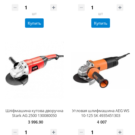
шт
шт
Купить
Купить
Шліфмашина кутова дворучна
Угловая шлифмашина AEG WS
Stark AG 2500 130080050
10-125 SK 4935451303
3 996.90
4 007