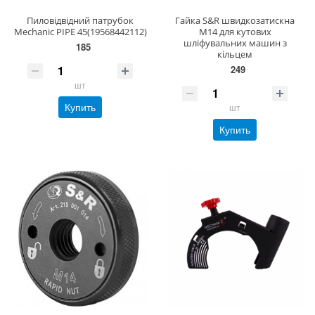
Пиловідвідний патрубок
Гайка S&R швидкозатискна
Mechanic PIPE 45(19568442112)
М14 для кутових
шліфувальних машин з
185
кільцем
249
шт
Купить
шт
Купить