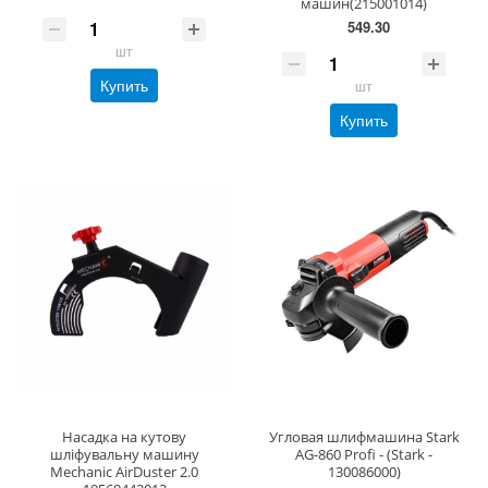
машин(215001014)
549.30
шт
Купить
шт
Купить
Насадка на кутову
Угловая шлифмашина Stark
шліфувальну машину
AG-860 Profi - (Stark -
Mechanic AirDuster 2.0
130086000)