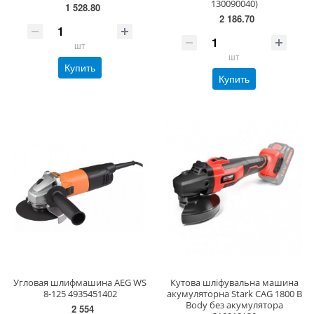
130090040)
1 528.80
2 186.70
шт
шт
Купить
Купить
Угловая шлифмашина AEG WS
Кутова шліфувальна машина
8-125 4935451402
акумуляторна Stark CAG 1800 B
Body без акумулятора
2 554