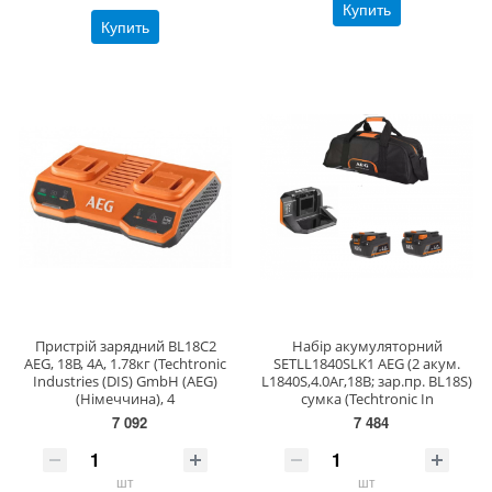
Купить
Купить
Пристрій зарядний BL18C2
Набір акумуляторний
AEG, 18В, 4A, 1.78кг (Techtronic
SETLL1840SLK1 AEG (2 акум.
Industries (DIS) GmbH (AEG)
L1840S,4.0Аг,18В; зар.пр. BL18S)
(Німеччина), 4
сумка (Techtronic In
7 092
7 484
шт
шт