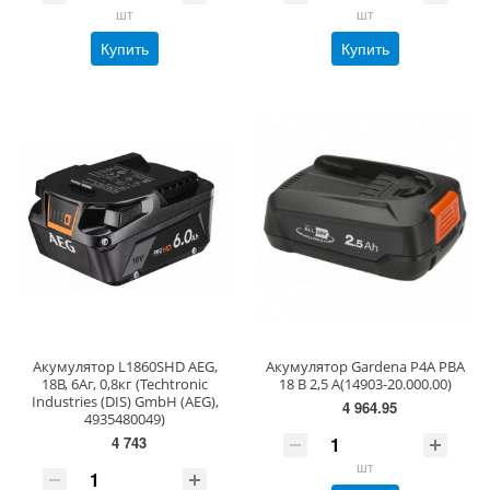
шт
шт
Купить
Купить
Акумулятор L1860SHD AEG,
Акумулятор Gardena P4A PBA
18В, 6Аг, 0,8кг (Techtronic
18 В 2,5 А(14903-20.000.00)
Industries (DIS) GmbH (AEG),
4 964.95
4935480049)
4 743
шт