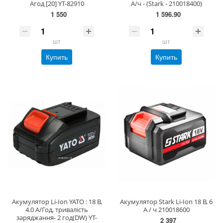
Агод [20] YT-82910
А/ч - (Stark - 210018400)
1 550
1 596.90
шт
шт
Купить
Купить
Акумулятор Li-Ion YATO : 18 В,
Акумулятор Stark Li-Ion 18 В, 6
4.0 А/Год, тривалість
А / ч 210018600
заряджання- 2 год(DW) YT-
2 397