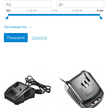
300
2 226.50
4 153
6 079.50
8 006
Производитель