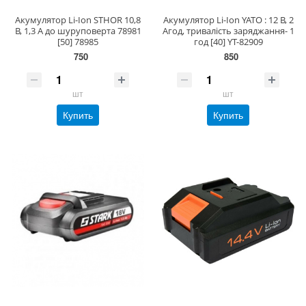
Акумулятор Li-Ion STHOR 10,8
Акумулятор Li-Ion YATO : 12 В, 2
В, 1,3 А до шуруповерта 78981
Агод, тривалість заряджання- 1
[50] 78985
год [40] YT-82909
750
850
шт
шт
Купить
Купить