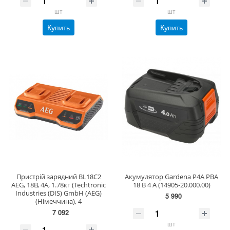
шт
шт
Купить
Купить
Пристрій зарядний BL18C2
Акумулятор Gardena P4A PBA
AEG, 18В, 4A, 1.78кг (Techtronic
18 В 4 А (14905-20.000.00)
Industries (DIS) GmbH (AEG)
5 990
(Німеччина), 4
7 092
шт