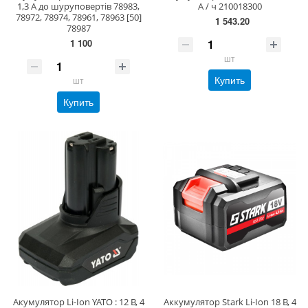
1,3 А до шуруповертів 78983,
А / ч 210018300
78972, 78974, 78961, 78963 [50]
1 543.20
78987
1 100
шт
Купить
шт
Купить
Акумулятор Li-Ion YATO : 12 В, 4
Аккумулятор Stark Li-Ion 18 В, 4