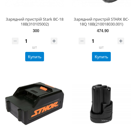
Зарядний пристрій Stark BC-18
Зарядний пристрій STARK BC-
18В(310105002)
18Q 18В(210018030.001)
300
474.90
шт
шт
Купить
Купить