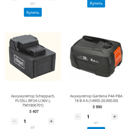
Купить
шт
Купить
Аккумулятор Scheppach,
Акумулятор Gardena P4A PBA
PL55Li, BP2A-LI36V (,
18 В 4 А (14905-20.000.00)
7901806701)
5 990
5 407
шт
шт