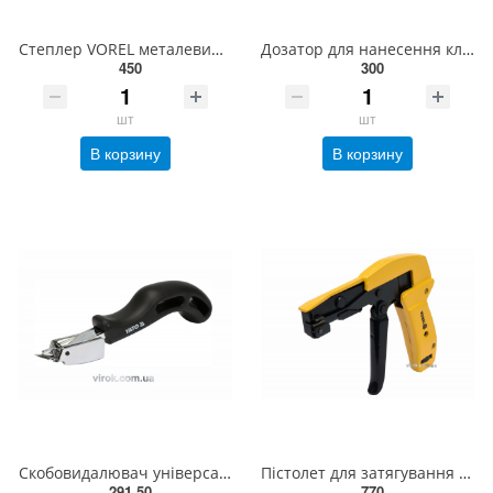
Степлер VOREL металевий для скоб 4-14/11,2х1,2мм; півкруглі 10-12/ 6,3х1,2; цвяхів 10-12/ 2,0 [6/24]
Дозатор для нанесення клею VOREL; пластичний V=250 мл, зі змінними насадками [50] 78027
450
300
шт
шт
В корзину
В корзину
Скобовидалювач універсальний YATO [25/100] YT-7011
Пістолет для затягування і обрізки нейлонових стяжок VOREL : 2.2-4.8 мм [10/40] 73875
291.50
770