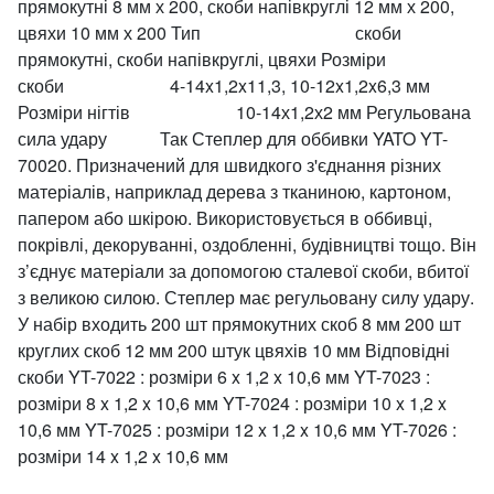
прямокутні 8 мм х 200, скоби напівкруглі 12 мм х 200,
цвяхи 10 мм х 200 Тип скоби
прямокутні, скоби напівкруглі, цвяхи Розміри
скоби 4-14x1,2x11,3, 10-12x1,2x6,3 мм
Розміри нігтів 10-14х1,2х2 мм Регульована
сила удару Так Степлер для оббивки YATO YT-
70020. Призначений для швидкого з'єднання різних
матеріалів, наприклад дерева з тканиною, картоном,
папером або шкірою. Використовується в оббивці,
покрівлі, декоруванні, оздобленні, будівництві тощо. Він
з’єднує матеріали за допомогою сталевої скоби, вбитої
з великою силою. Степлер має регульовану силу удару.
У набір входить 200 шт прямокутних скоб 8 мм 200 шт
круглих скоб 12 мм 200 штук цвяхів 10 мм Відповідні
скоби YT-7022 : розміри 6 x 1,2 x 10,6 мм YT-7023 :
розміри 8 x 1,2 x 10,6 мм YT-7024 : розміри 10 x 1,2 x
10,6 мм YT-7025 : розміри 12 x 1,2 x 10,6 мм YT-7026 :
розміри 14 x 1,2 x 10,6 мм