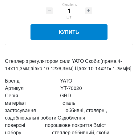
Кількість
шт
КУПИТЬ
Степлер з регулятором сили YATO Скоби:(пряма 4-
14х11,3мм;півкр 10-12х6,3мм) Цвях-10-14x2 t= 1.2мм[6]
Бренд YATO
Артикул YT-70020
Серія GRD
матеріал сталь
застосування оббивні, столярні,
оздоблювальні роботи Оздоблення
поверхні порошкове покриття Вміст
набору степлер оббивний, скоби